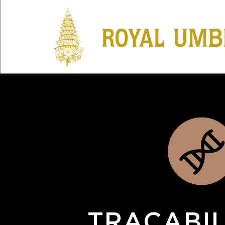
MENU
RENSEIG
LE TEST 
TRAÇABIL